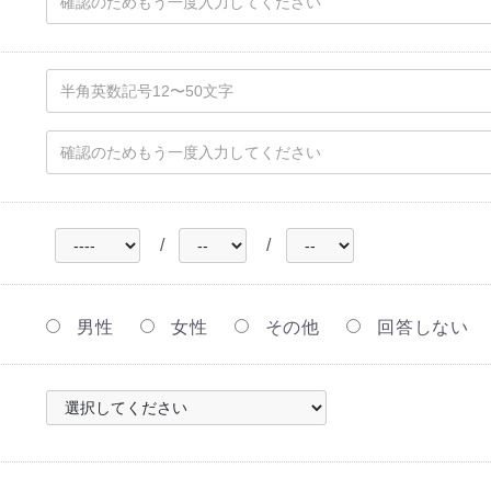
/
/
男性
女性
その他
回答しない